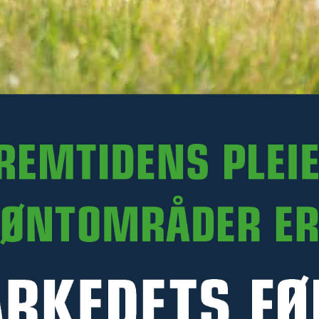
nærmeste forhandler –
klikk her
PRODUKTINFORMASJON
MANUALER
RELATERTE PRODUKTER