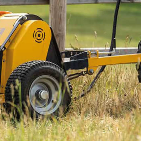
Utvid tippvognens bruksområde med en
forhøyningslem og last mer.
Les mer
2 090 kr
Ekskl. mva.
På lager hos Kellfri sentrallager
-
+
LEGG I HANDLEKURVEN
Art.nr. 23-TV07FL2PRO
Bestill med Click & collect og hent hos din forhandler. Kontakt