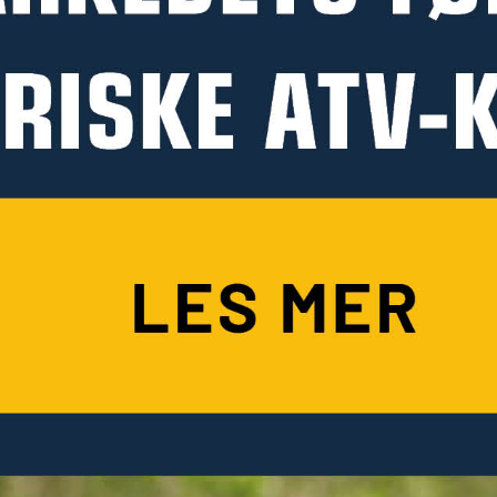
Støttesett for Skogsvogn
Forlenget baklem til
ATV, 4 stk. runde støtter
skogsvogn TV07PRO
med feste
Ekskl. mva.
1 290 kr
Ekskl. mva.
1 790 kr
TILBEHØR TIL SKOGSVOGNER ATV
TILBEHØR TIL SKOGSVOGNER ATV