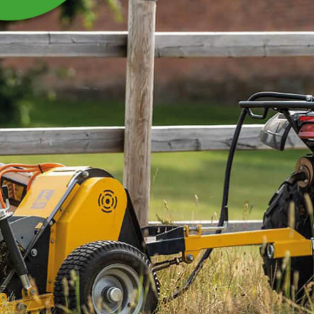
HOV- OG KLOVKNIV
PROFI
Kniv med spesialstål i høy kvalitet og ergonomisk
håndtak.
Les mer