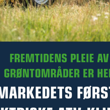
210 kr
Ekskl. mva.
På lager hos Kellfri sentrallager
Art.nr. 47-16801
Denne varen kan ikke bestilles med Click & Collect på
Kellfri.no. Du kan likevel kontakte en forhandler for å høre om
de kan skaffe varen og selge den til deg. Kontakt nærmeste
forhandler –
klikk her
PRODUKTINFORMASJON