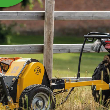
LAMMEBAR 12 L, 6
SMOKKER
Komplett lammebar med festeplate, ventiler og 6
sugesmokker.
Les mer