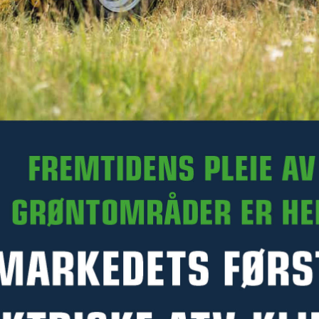
290 kr
Ekskl. mva.
På lager hos Kellfri sentrallager
Art.nr. 47-27500
Denne varen kan ikke bestilles med Click & Collect på
Kellfri.no. Du kan likevel kontakte en forhandler for å høre om
de kan skaffe varen og selge den til deg. Kontakt nærmeste
forhandler –
klikk her
PRODUKTINFORMASJON