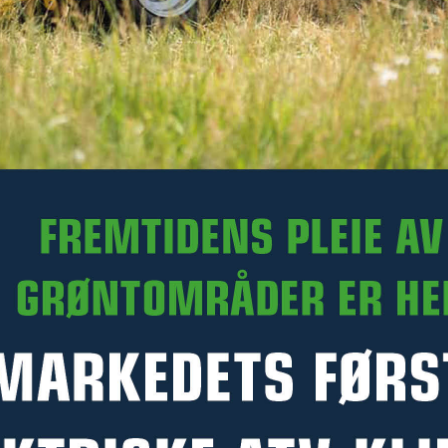
339 kr
Ekskl. mva.
På lager hos Kellfri sentrallager
Art.nr. 47-29377
Denne varen kan ikke bestilles med Click & Collect på
Kellfri.no. Du kan likevel kontakte en forhandler for å høre om
de kan skaffe varen og selge den til deg. Kontakt nærmeste
forhandler –
klikk her
PRODUKTINFORMASJON