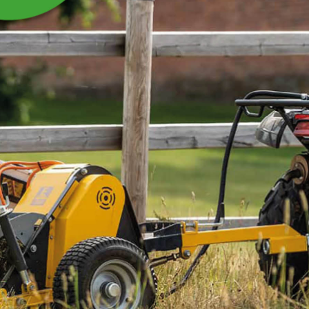
BØTTE RUSTFRI MED
GRADERING, 12,3 L
Rustfri høyglanspolert bøtte til mange
bruksområder.
Les mer