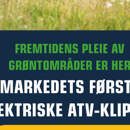
Art.nr. R13-VM400.007
Denne varen kan ikke bestilles med Click & Collect på
Kellfri.no. Du kan likevel kontakte en forhandler for å høre om
de kan skaffe varen og selge den til deg. Kontakt nærmeste
forhandler –
klikk her
PRODUKTINFORMASJON