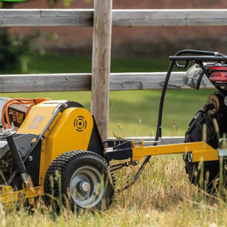
KILEREM A38 LI965
Kilrem A38 elmotor-växellåda till vedprocessor 13-
VM400.
Les mer
På lager hos Kellfri sentrallager