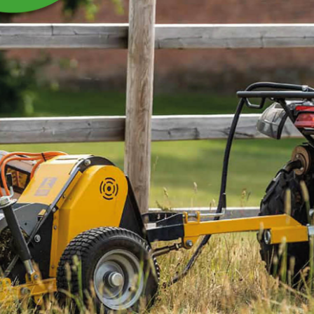
SPLINT NEDRE 3-
PUNKT TIL
ROTORSLÅMASKIN
Splint nedre 3-punkt til rotorslåmaskin
RS165H/210H/250H