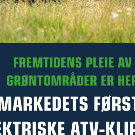
Les mer
På lager hos Kellfri sentrallager
Art.nr. R35-RS165H.039
Denne varen kan ikke bestilles med Click & Collect på
Kellfri.no. Du kan likevel kontakte en forhandler for å høre om
de kan skaffe varen og selge den til deg. Kontakt nærmeste
forhandler –
klikk her
PRODUKTINFORMASJON