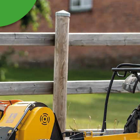
HANDVINSCH MED LÅS
TILL VINSCHKRAN
Handvinsch med lås till vinschkran
Les mer