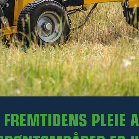
690 kr
Ekskl. mva.
På lager hos Kellfri sentrallager
-
+
LEGG I HANDLEKURVEN
Art.nr. 21-KW500
Bestill med Click & collect og hent hos din forhandler. Kontakt
nærmeste forhandler –
klikk her