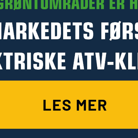
PRODUKTINFORMASJON
FILMER
MANUALER